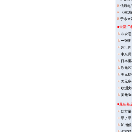
信通电
《深圳
于东来