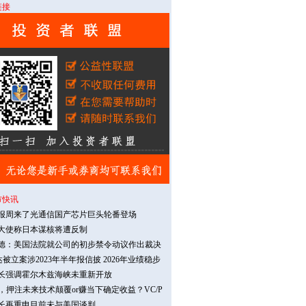
链接
市快讯
报周来了光通信国产芯片巨头轮番登场
大使称日本谋核将遭反制
德：美国法院就公司的初步禁令动议作出裁决
达被立案涉2023年半年报信披 2026年业绩稳步
长强调霍尔木兹海峡未重新开放
代，押注未来技术颠覆or赚当下确定收益？VC/P
长再重申目前未与美国谈判