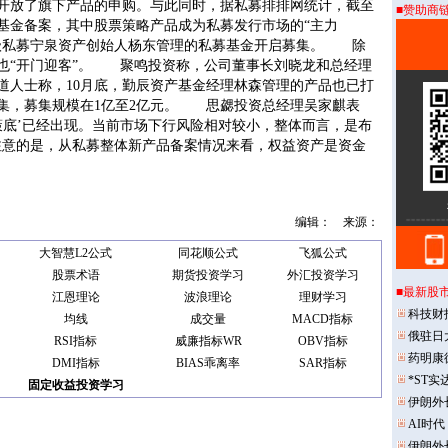
开放了旗下产品的申购。与此同时，据私募排排网统计，截至
■赞助商
资基金备案，其中股票策略产品成为私募发行市场的“主力
级私募宁泉资产创始人杨东管理的私募基金开启募集。 除
也“开门迎客”。 聚鸣投资称，公司董事长刘晓龙和总经理
道人士称，10月底，勤辰资产基金经理林森管理的产品也已打
集，募集规模在1亿至2亿元。 思勰投资总经理吴家麒表
策底’已经出现。当前市场下行风险相对较小，整体而言，是布
意的是，从私募整体新产品备案情况来看，权益资产是资金
编辑：
来源：
■最新股
科技财
俄驻日
药明康
*ST实
伊朗外
AI时
伊朗外