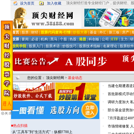
您的位置：
顶尖财经网
>
基金动态
·
当建仓期遭遇逆
·
首批新模式浮动
·
调研力度加大 私
·
部分基金逆势加
·
7月浮盈超过40
·
市场情绪修复 