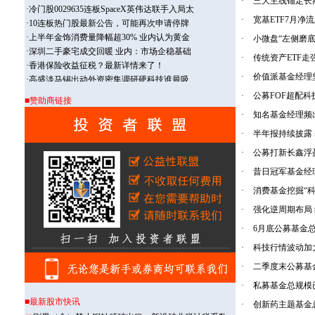
·
三大主线锚定长
·
宽基ETF7月净
·
小微盘“左侧磨底
·
传统资产ETF走
·
价值派基金经理
·
公募FOF超配科
■赞助商链接
·
知名基金经理频
·
半年报持续披露
·
公募打新长鑫浮
·
昔日冠军基金经
·
消费基金挖掘“科
·
强化逆周期布局 
·
6月底公募基金
·
科技行情波动加
·
二季度末公募基金
·
私募基金总规模
■最新股市快讯
·
创新药主题基金总