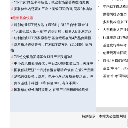
·
年内ETF市场格
·
供需两端齐发力 
·
多家机构迎来ET
·
人形机器人产业迎
·
行业主题ETF热
·
基金发行半年考：
·
创新药赛道回暖 
·
首批4只REIT
·
基金“中考”：2
·
基金“中考”即将
特别提示：本站为公益性网站