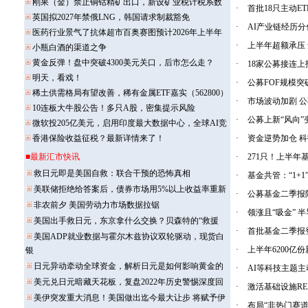
刚果（金）禁止铜钴精矿出口，新设矿业税计税系数
·
首批18只主动E
英国拟2027年禁俄LNG，韩国请求制裁豁免
·
AI产业链经历
医药行业景气了抗体超市百奥赛图预计2026年上半年
·
上半年超额承压 
小瓶白酒的渠道之争
黄金反弹！盘中突破4300美元关口，后市怎么走？
·
18家公募接连上
明天，看戏！
·
公募FOF规模突破
稀土供需格局有望改善，稀有金属ETF嘉实（562800）
·
市场波动加剧 
10连板大牛股公告！多只A股，密集提示风险
·
公募上新“风向”
微软投205亿美元，启用印度最大数据中心，全球AI竞
香港保险收益征税？最新详情来了！
·
资金逆势加仓 科
·
271只！上半年
·
基金共管：“1+
·
公募基金二季报
·
领涨且“吸金” 
·
首批基金二季报登
·
上半年6200亿
·
AI等科技主题主
·
激活基础设施RE
·
布局“非热门赛道