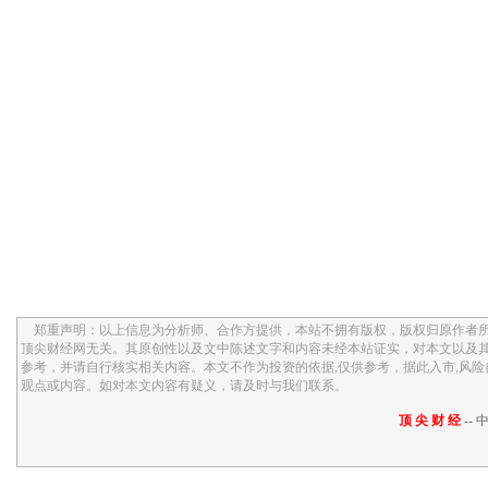
郑重声明：以上信息为分析师、合作方提供，本站不拥有版权，版权归原作者所
顶尖财经网无关。其原创性以及文中陈述文字和内容未经本站证实，对本文以及
参考，并请自行核实相关内容。本文不作为投资的依据,仅供参考，据此入市,风
观点或内容。如对本文内容有疑义，请及时与我们联系。
顶 尖 财 经
-- 