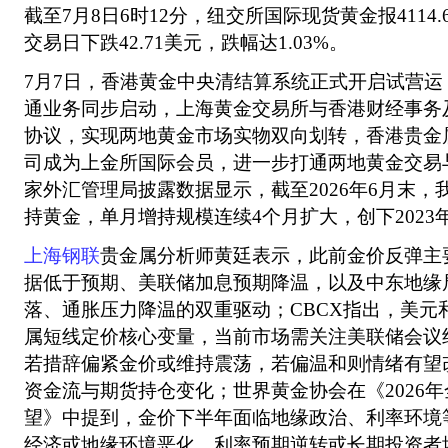
截至7月8日6时12分，纽交所国际现货黄金报4114.
交易日下跌42.71美元，跌幅达1.03%。
7月7日，香港黄金中央清结算系统正式开启试营
通业务同步启动，上海黄金交易所与香港财经事务
协议，实现两地黄金市场实物双向划转，香港贵金
司成为上金所国际会员，进一步打通两地黄金交易
家外汇管理局披露数据显示，截至2026年6月末，
持黄金，单月增持规模连续4个月扩大，创下2023
上海钢联
贵金属分析师黄廷表示，此前金价反弹主
据低于预期、美联储加息预期降温，以及中东地缘
落、通胀压力降温的双重驱动；CBCX指出，美元
属短线定价核心变量，当前市场需关注美联储会议
若措辞偏紧金价或维持震荡，若偏温和则情绪有望改
资金流与期货持仓变化；世界黄金协会在《2026
望》中提到，金价下半年面临地缘政治、利率环境
经济或地缘环境恶化、利率预期逆转或长期投资者