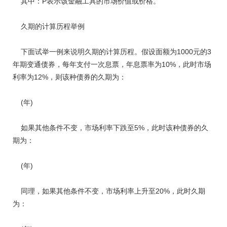
其中：P表示该金融工具的市场价值或价格。
久期的计算历程举例
下面试举一例来说明久期的计算历程。假设面额为1000元的3
年期变通债券，每年支付一次息票，年息票率为10%，此时市场
利率为12%，则该种债券的久期为：
(年)
如果其他条件不变，市场利率下跌至5%，此时该种债券的久
期为：
(年)
同理，如果其他条件不变，市场利率上升至20%，此时久期
为：