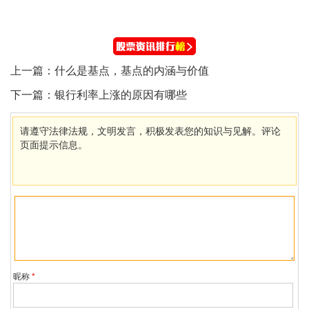
上一篇：
什么是基点，基点的内涵与价值
下一篇：
银行利率上涨的原因有哪些
请遵守法律法规，文明发言，积极发表您的知识与见解。评论
页面提示信息。
昵称
*