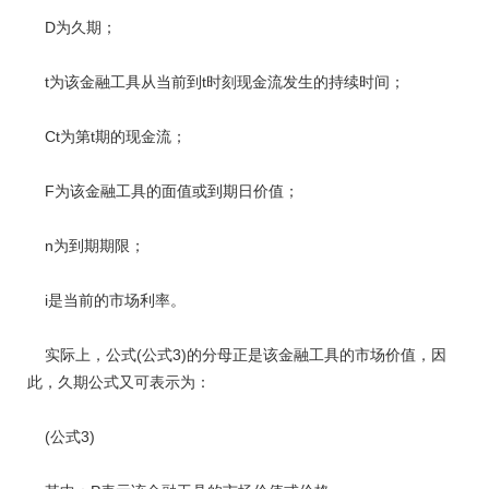
D为久期；
t为该金融工具从当前到t时刻现金流发生的持续时间；
Ct为第t期的现金流；
F为该金融工具的面值或到期日价值；
n为到期期限；
i是当前的市场利率。
实际上，公式(公式3)的分母正是该金融工具的市场价值，因
此，久期公式又可表示为：
(公式3)