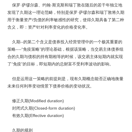
保罗·萨缪尔森、约翰·斯克斯和瑞丁敦在随后的若干年独立地
发现了久期这一理论范畴，特别是保罗·萨缪尔森和瑞丁敦将久期
用于衡量资产/负债的利率敏感性的研究，使得久期具备了第二种
含义，即：资产针对利率变化的价格变化率。
久期--的第二个含义是债券投入经营管理中的一个极其重要的
策略----“免疫策略”的理论基础，根据该策略，当交易主体债券组
合的久期与债权的持有期相等的时候，该交易主体短期内就实现
了“免疫”的目标，即短期内的总财富不受利率波动的影响。
但是运用这一策略的前提则是，现有久期概念能否正确地衡量
未来任何利率变动情景下债券价格的变动状况。
修正久期(Modified duration)
封闭式久期(Closed-form duration)
有效久期(Effective duration)
久期的规则