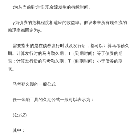
t为从当前到t时刻现金流发生的持续时间。
y为债券的危机程度相适应的收益率。假设未来所有现金流的
贴现率都固定为y。
需要指出的是在债券发行时以及发行后，都可以计算马考勒久
期。计算发行时的马考勒久期，T（到期时间）等于债券的期
限；计算发行后的马考勒久期，T（到期时间）小于债券的期
限。
马考勒久期的一般公式
任一金融工具的久期公式一般可以表示为：
(公式2)
其中：