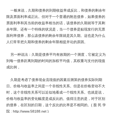
一般来说，久期和债券的到期收益率成反比，和债券的剩余年
限及票面利率成正比。但对于一个普通的附息债券，如果债券的
票面利率和其当前的收益率相当的话，该债券的久期就等于其剩
余年限。还有一个特殊的状况是，当一个债券是贴现发行的无票
面利率债券，那么该债券的剩余年限就是其久期。这也是为什么
人们常常把久期和债券的剩余年限相提并论的原因。
另一种说法：久期是债券平均有效期的一个测度，它被定义为
到每一债券距离到期的时间的加权平均值，其权重与支付的现值
成比例 。
久期是考虑了债券现金流现值的因素后测算的债券实际到期
日。价格与收益率之间是一个非线性关系。但是在价格变动不大
时，这个非线性关系可以近似地看成一个线性关系。也就是说，
价格与收益率的变化幅度是成反比的。值得注意的是，对于区别
的债券，在区别的日期，这个反比的比率是不相同的。( 股 民 学
院 : http://www.58188.net )