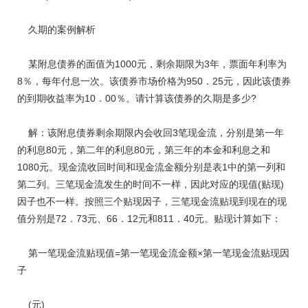
久期的案例解析
某附息债券的面值为1000元，剩余期限为3年，票面年利率为
8％，每年付息一次。该债券市场价格为950．25元，因此该债券
的到期收益率为10．00％。请计算该债券的久期是多少?
解：该附息债券剩余期限内会收回3笔现金流，分别是第一年
的利息80元，第二年的利息80元，第三年的本金和利息之和
1080元。现金流收回时间和现金流金额分别是表1中的第一列和
第二列。三笔现金流发生的时间不一样，因此对应的现值(贴现)
因子也不一样。按照三个贴现因子，三笔现金流贴现到现在的现
值分别是72．73元、66．12元和811．40元。贴现计算如下：
第一笔现金流贴现值=第一笔现金流金额×第一笔现金流贴现因
子
(元)