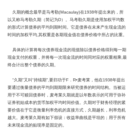
久期的概念最早是马考勒(Macaulay)在1938年提出来的，所
以又称马考勒久期（简记为D）。马考勒久期是使用加权平均数
的形式计算债券的平均到期时间。它是债券在未来产生现金流的
时间的加权平均,其权重是各期现金值在债券价格中所占的比重。
具体的计算将每次债券现金流的现值除以债券价格得到每一期
现金支付的权重，并将每一次现金流的时间同对应的权重相乘,最
终合计出整个债券的久期。
“久期”又叫“持续期”,要归功于F．R•麦考莱，他在1938年提出
要通过衡量债券的平均到期期限来研究债券的时间结构。当被运
用于不可赎回债券时，麦考莱久期就是以年数表示的可用于弥补
证券初始成本的货币加权平均时间价值。久期对于财务经理的紧
要价值在于它是衡量利率危机的直接方式，久期越长，利率危机
越大。麦考莱久期有如下假设：收益率曲线是平坦的；用于所有
未来现金流的贴现率是固定的。