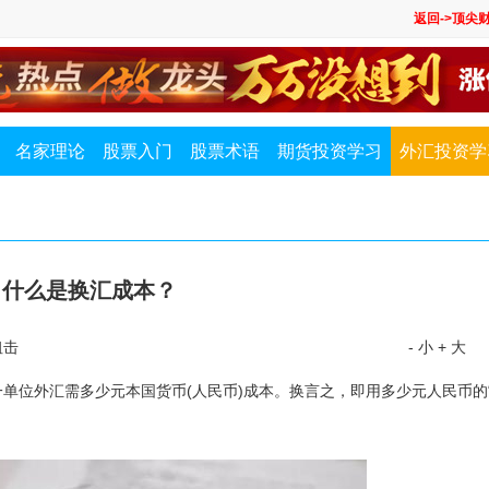
返回->顶尖
名家理论
股票入门
股票术语
期货投资学习
外汇投资学
什么是换汇成本？
狙击
- 小
+ 大
位外汇需多少元本国货币(人民币)成本。换言之，即用多少元人民币的