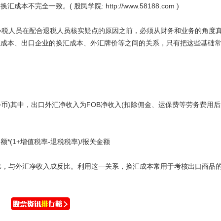
全一致。( 股民学院: http://www.58188.com )
税人员在配合退税人员核实疑点的原因之前，必须从财务和业务的角度
汇成本、出口企业的换汇成本、外汇牌价等之间的关系，只有把这些基础
外币)其中，出口外汇净收入为FOB净收入(扣除佣金、运保费等劳务费用
(1+增值税率-退税税率)/报关金额
，与外汇净收入成反比。利用这一关系，换汇成本常用于考核出口商品