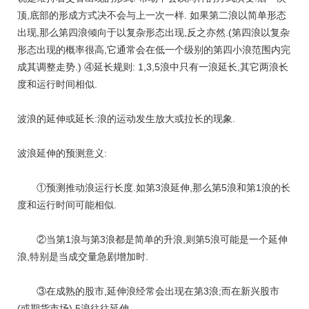
顶,底部的形成方式决不会与上一次一样. 如果第二浪以简单形态
出现,那么第四浪倾向于以复杂形态出现,反之亦然.(第四浪以复杂
形态出现的概率很高,它通常会在低一个级别的第四小浪范围内完
成其调整走势.) ④延长规则: 1,3,5浪中只有一浪延长,其它两浪长
度和运行时间相似.
波浪的延伸或延长:浪的运动发生放大或拉长的现象.
波浪延伸的预测意义:
①预测推动浪运行长度.如第3浪延伸,那么第5浪和第1浪的长
度和运行时间可能相似.
②当第1浪与第3浪都是简单的升浪,则第5浪可能是一个延伸
浪,特别是当成交量急剧增加时.
③在成熟的股市,延伸浪经常会出现在第3浪;而在新兴股市
(或期货市场),5浪往往延伸.