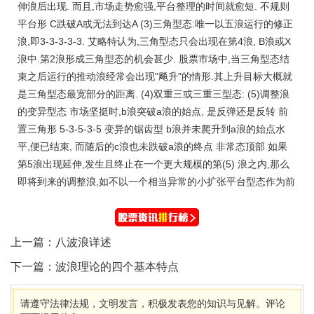
伸浪后出现. 而且,市场走势愈强,平台整理的时间就愈短. 不规则
平台形 C跌破A或无法到达A (3)三角型态:唯一以五浪运行的修正
浪,即3-3-3-3-3. 艾略特认为,三角型态只会出现在第4浪, B浪或X
浪中.第2浪形成三角型态的机会甚少. 股票市场中,当三角型态结
束之后运行的推动浪经常会出现"飚升"的情形.其上升目标大概就
是三角型态最宽部分的距离. (4)双重三或三重三型态: (5)调整浪
的变异型态 市场坚挺时,b浪突破a浪的始点, 是反弹还是反转 前
置三角形 5-3-5-3-5 变异的锯齿型 b浪并未爬升到a浪的始点水
平,便已结束, 而随后的c浪也未跌破a浪的终点 非常态顶部 如果
第5浪出现延伸,发生且终止在一个更大规模的第(5) 浪之内,那么
即将到来的调整浪,如不以一个相当异常的小扩张平台型态作为前
上一篇：
八波浪详述
下一篇：
波浪理论的四个基本特点
请遵守法律法规，文明发言，积极发表您的知识与见解。评论