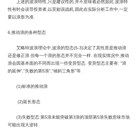
上述的波浪特性,只是建议性的,并不意味着必然如此.波浪特
性有时会误导投资者,以至贻误战机.因此在实际分析工作中,一定
要以浪形为准.
6,推动浪的各种型态
艾略特波浪理论中,波浪的型态(5-3)决定了其性质是推动浪
还是修正浪.但每一个浪的形态并不完全一样. 在现实情况中,推动
浪会因基本面的不同而出现一些变异型态. 变异型态主要有: "浪
的延伸","失败的第5浪","倾斜三角形"等.
(1)标准的推动浪
(2)延长形态
(3)失败型态:第5浪未能突破第3浪的顶部第5浪失败意味市场
可能出现大逆转.