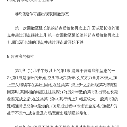
④5浪延伸可能出现双回撤形态.
第一次回撤至延长浪的起点后价格再次上升,回试延长浪的顶
点并越过顶点继续上升 第一次回撤至延长浪的起点后价格再次上
升,回试延长浪的顶点并越过顶点后开始下跌
5,各波浪的特性
第1浪: (1)几乎半数以上的第1浪,是属于营造底部型态的一
种,第1浪是循环的开始,空头市场跌势未尽,买方力量并不强大,加
上空头继续存在卖压,因此,在这类第1浪上升之后出现第2浪调整
回落时,其回档的幅度往往很深; (2)另外半数的第1浪,出现在长期
盘整完成之后,在这类第1浪中,其行情上升幅度较大,一般第1浪的
涨幅通常是5浪中最短的. (3)形成过程中市场资金充裕,但经济仍
处于不景气,成交量及市场宽度出现明显的增加.