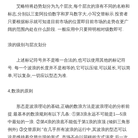
艾略特将趋势划分为九个层次,每个层次的浪有不同的名称和
标志,分别以三套阿拉伯数字和罗马数字大,小写交替标示.投资者
只要根据标示就可知道目前市场的位置即目前市场的走势在更广
阔的范围内处在什么阶段. 一般应用中只要辩明相对级数即可.
浪的级别与层次划分
上述标记符号并不是唯一合法的,也可以使用其他的标记符
号. 每一个波浪的长度并不是相等的,它可以压缩,可以延长,可以简
单,可以复杂,一切应以型态为准.
4,数浪的原则
形态是波浪理论的基础,正确的数浪方法是波浪理论的分析前
提.最基本的数浪规则有以下几条: ①第3浪永远不可能是1—5浪
中最短的一浪. ②第4浪的浪底不能低于第1浪的浪顶.(倾斜三角形
例外) ③交替原则:"在几乎所有波浪的运行中,其波浪的型态可以
说是维持着交替出现的形式. 市场不会以同样的方式演变:后一次