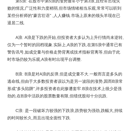
第5浪: 在股市中第5浪的涨势通常小于第3浪,且经常出现失
败的情况,广泛性和力度稍弱,但市场情绪相当乐观,常常可以听到
某些分析师的"豪言壮语" ,人人赚钱.市场上原来的领头羊现在已
退居二线.
A浪: A浪是下跌的开始,但投资者大多认为上升行情尚未逆转,
仅为一个暂时的回档现象.实际上,A浪的下跌,在第5浪中通常已有
警告讯号,如成交量与价格走势背离或技术指标背离等,但由于此
时市场仍较为乐观,A浪有时出现平台调整.
B浪: B浪是对A浪的反弹,但是成交量不大.一般而言是多头的
逃命线,但由于大多数投资者误以为是另一波段的涨势,因而B浪常
形成"多头陷阱",许多投资者在此惨遭套牢.B浪在技术上很少是强
劲的,在B浪中活跃的股票数量有限,但绩优股却十分抗跌.
C浪: 是一段破坏力较强的下跌浪,跌势较为强劲,跌幅大,持续
的时间较长久,而且出现全面性下跌.