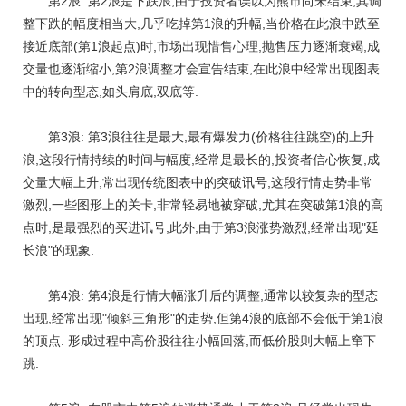
第2浪: 第2浪是下跌浪,由于投资者误以为熊市尚未结束,其调
整下跌的幅度相当大,几乎吃掉第1浪的升幅,当价格在此浪中跌至
接近底部(第1浪起点)时,市场出现惜售心理,抛售压力逐渐衰竭,成
交量也逐渐缩小,第2浪调整才会宣告结束,在此浪中经常出现图表
中的转向型态,如头肩底,双底等.
第3浪: 第3浪往往是最大,最有爆发力(价格往往跳空)的上升
浪,这段行情持续的时间与幅度,经常是最长的,投资者信心恢复,成
交量大幅上升,常出现传统图表中的突破讯号,这段行情走势非常
激烈,一些图形上的关卡,非常轻易地被穿破,尤其在突破第1浪的高
点时,是最强烈的买进讯号,此外,由于第3浪涨势激烈,经常出现"延
长浪"的现象.
第4浪: 第4浪是行情大幅涨升后的调整,通常以较复杂的型态
出现,经常出现"倾斜三角形"的走势,但第4浪的底部不会低于第1浪
的顶点. 形成过程中高价股往往小幅回落,而低价股则大幅上窜下
跳.