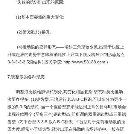
"失败的第5浪"出现的原因:
(1)基本面突然的重大变化;
(2)第3浪过分扬升.
(4)推动浪的变异形态——倾斜三角形较少见,出现于快速上
升或赶底的走势中意味着消耗性上升或下跌反转后回到形态起点
3-3-3-3-3,5浪结构( 股民学院: http://www.58188.com )
7,调整浪的各种形态
调整浪比较难辨识和划分,其变化相当复杂,型态种类比推动
浪要多得多. (1)锯齿型:三浪运行,以A-B-C标识.可以细分为更小一
级的5-3-5的形式. 当一个锯齿型态未能达到正常的目标时,市场会
出现连续两个 (至多三个)锯齿型态,即所谓的双重锯齿型或三重锯
齿型. (2)平台型:3-3-5,以A-B-C标识. 平台型对于先前推动浪的拉
回力度,经常小于锯齿型,经常出现在强劲的市场趋势中,一般在延