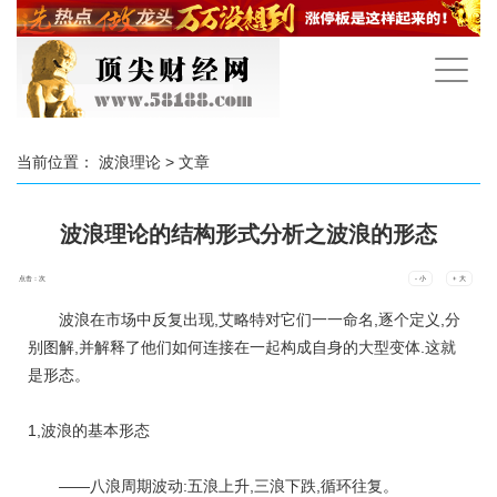
手
机
导
航
当前位置：
波浪理论
> 文章
波浪理论的结构形式分析之波浪的形态
点击：
次
- 小
+ 大
波浪在市场中反复出现,艾略特对它们一一命名,逐个定义,分
别图解,并解释了他们如何连接在一起构成自身的大型变体.这就
是形态。
1,波浪的基本形态
——八浪周期波动:五浪上升,三浪下跌,循环往复。