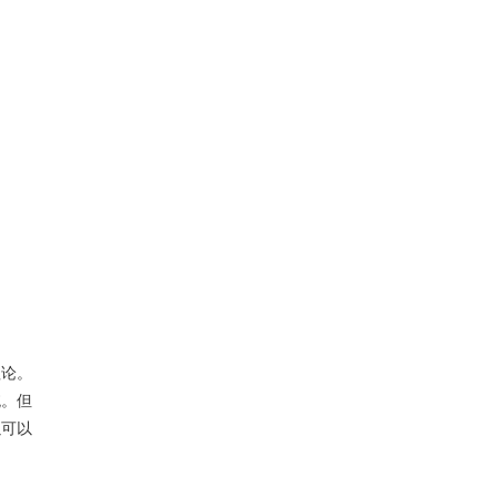
论。
统。但
以可以