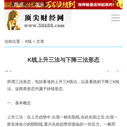
手
机
导
航
当前位置：
K线
> 文章
K线上升三法与下降三法形态
点击：
次
- 小
+ 大
所谓三法形态，包括看涨的上升三K线法，以及看跌的下降三K线
法。这两类形态均属于持续形态。
一、基本概念
上升三法：在上升趋势中,出现一根长阳线,在此长阳之后,出现一
群实体短小的阴阳线,显示先前趋势所面临的一些压力。一般而