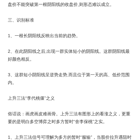
盘价不能突破第一根阴阳线的收盘价,则形态难以成立。
三、识别标准
1、一根长阴阳线反映出当前的趋势。
2、在此阴阳线之后,出现一群实体短小的阴阳线。这群阴阳线最
好颜色相反。
3、这群短小阴阳线呈逆势走势,而且位于第一天的高、低价范围
内。
上升三法“李代桃僵”之义
俗话说：画虎画皮难画骨。上升三法有图形上的看涨之义，更重
要的是明白多空博弈之时多方暂时“舍李保桃”之实。
1、上升三法信号可理解为多方的暂时“服输”，当股价拉升遇阻时