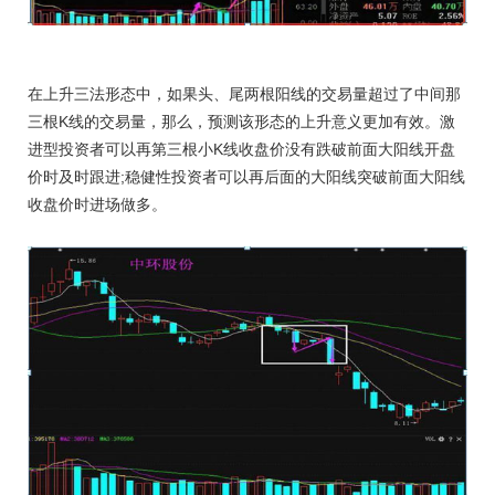
在上升三法形态中，如果头、尾两根阳线的交易量超过了中间那
三根K线的交易量，那么，预测该形态的上升意义更加有效。激
进型投资者可以再第三根小K线收盘价没有跌破前面大阳线开盘
价时及时跟进;稳健性投资者可以再后面的大阳线突破前面大阳线
收盘价时进场做多。