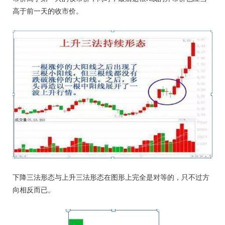
高于前一天的收市价。
下降三法形态与上升三法形态在图形上完全是对等的，只不过方
向相反而已。