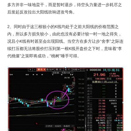
多方并非一味地蛮干，而是暂时退步，待空头力量进一步耗尽之
后发起反攻拉出大阳线吹响进攻号角。
2、同时由于这三根较小的K线均处于之前大阳线的价格范围之
内，所以多方损失较小，由此也没有必要计较一时一地之得失，
况且小K线有时甚至会出现阳线。当空方在多方让步“舍李”之际连
续打压都无法将股价打压到第一根K线开盘价之下时，意味着“李
代桃僵”之策即将成功，“桃树”唾手可得。