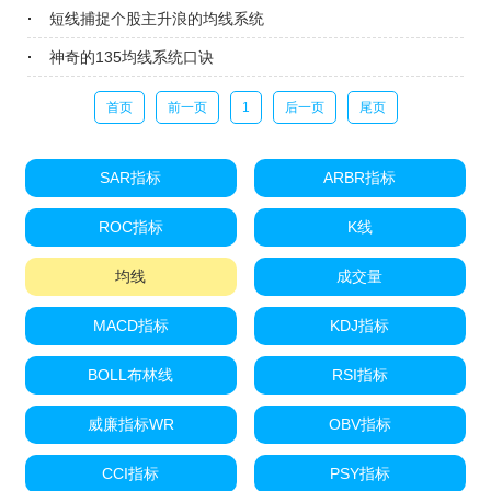
短线捕捉个股主升浪的均线系统
神奇的135均线系统口诀
首页
前一页
1
后一页
尾页
SAR指标
ARBR指标
ROC指标
K线
均线
成交量
MACD指标
KDJ指标
BOLL布林线
RSI指标
威廉指标WR
OBV指标
CCI指标
PSY指标