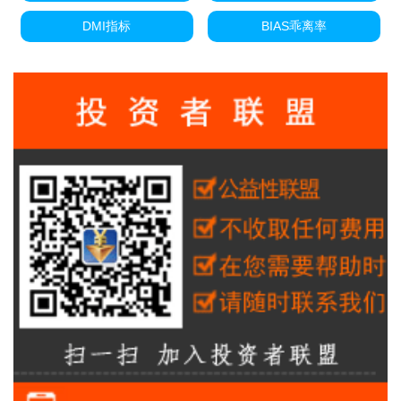
DMI指标
BIAS乖离率