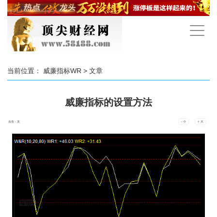
手
机
导
航
当前位置：
威廉指标WR
> 文章
威廉指标的设置方法
点击：
次
- 小
+ 大