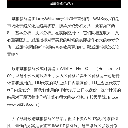
威廉指标是由LarryWilliams于1973年首创的，WMS表示的是
市场处于超买还是超卖状态。股票投资分析方法主要有如下两
种：基本分析、技术分析。在实际应用中，它们既相互联系，又
有重要区别。威廉指标对于买卖的时候的实际操作有大的参考价
值，威廉指标和随机指标结合会效果更加好。那威廉指标怎么设
置呢？
股市威廉指标公式计算是：W%R=（Hn—C）÷（Hn—Ln）×1
00，从这个公式可以看出，买入的价格和卖出的价格是一起进行
计算和运用的。HN代表的意思是N日内最高价，LN主要是代表了
N日内最低价，而我们使用的C则代表了当日收盘价，这个计算的
结果对于股票整体价格计算有很大的参考性。( 股民学院: http://
www.58188.com )
为了既能改进威廉指标的缺陷，但又不失W％R指标的原有特
性，最佳的方案是设置三条W％R指标线。这三条线的参数分别