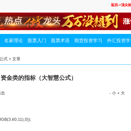
返回->顶尖
名家理论
股票入门
股票术语
期货投资学习
外汇投资学
2公式
> 文章
，资金类的指标（大智慧公式）
狙击
- 小
+ 大
(3,60,11),0));