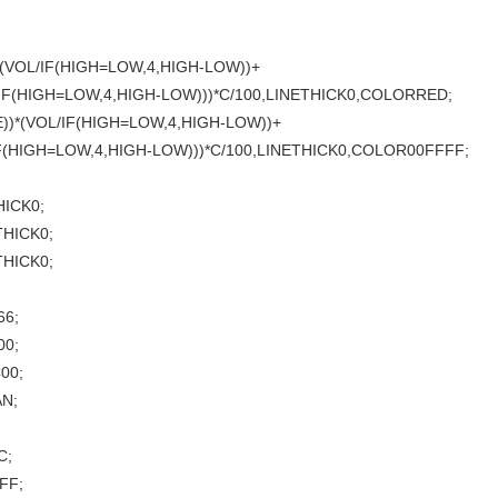
(VOL/IF(HIGH=LOW,4,HIGH-LOW))+
IF(HIGH=LOW,4,HIGH-LOW)))*C/100,LINETHICK0,COLORRED;
)*(VOL/IF(HIGH=LOW,4,HIGH-LOW))+
F(HIGH=LOW,4,HIGH-LOW)))*C/100,LINETHICK0,COLOR00FFFF;
ICK0;
ICK0;
HICK0;
66;
00;
00;
N;
C;
FF;