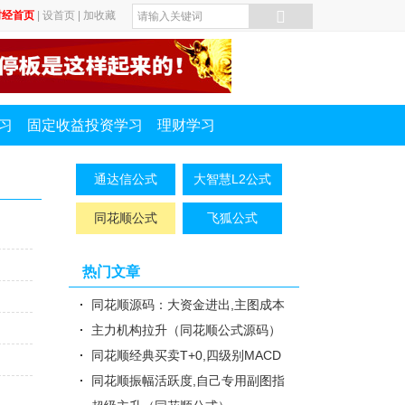
财经首页
|
设首页
|
加收藏
习
固定收益投资学习
理财学习
通达信公式
大智慧L2公式
同花顺公式
飞狐公式
热门文章
同花顺源码：大资金进出,主图成本
线,TD组合
主力机构拉升（同花顺公式源码）
同花顺经典买卖T+0,四级别MACD
图,买卖点指标
同花顺振幅活跃度,自己专用副图指