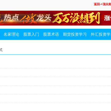
返回->顶尖
名家理论
股票入门
股票术语
期货投资学习
外汇投资学
式