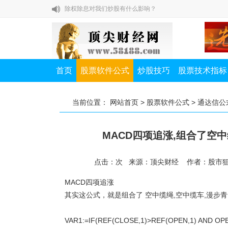
除权除息对我们炒股有什么影响？
如何提高A股打新中签率？
私募一哥徐翔教你炒股七节课
股市高手教你怎样赚大钱
首页
股票软件公式
炒股技巧
股票技术指标
布林线有哪些操作技巧？
除权除息对我们炒股有什么影响？
当前位置：
网站首页
>
股票软件公式
>
通达信公
如何提高A股打新中签率？
MACD四项追涨,组合了空中
点击：
次
来源：顶尖财经 作者：股市
MACD四项追涨
其实这公式，就是组合了 空中缆绳,空中缆车,漫步青
VAR1:=IF(REF(CLOSE,1)>REF(OPEN,1) AND OPE