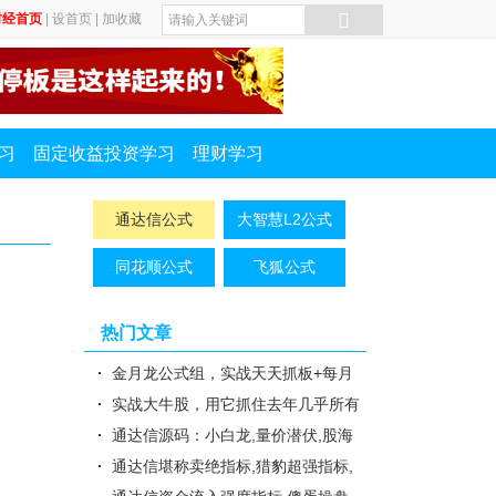
财经首页
|
设首页
|
加收藏
习
固定收益投资学习
理财学习
通达信公式
大智慧L2公式
同花顺公式
飞狐公式
热门文章
金月龙公式组，实战天天抓板+每月
抓连板妖股 组合强势升级版指..
实战大牛股，用它抓住去年几乎所有
涨幅超300%以上大牛股(通达..
通达信源码：小白龙,量价潜伏,股海
必买
通达信堪称卖绝指标,猎豹超强指标,