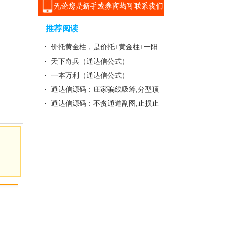
推荐阅读
价托黄金柱，是价托+黄金柱+一阳
穿三的组合公式( 通达信公式..
天下奇兵（通达信公式）
一本万利（通达信公式）
通达信源码：庄家骗线吸筹,分型顶
底,股海淘金
通达信源码：不贪通道副图,止损止
盈支撑主图,财神来敲门