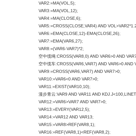
VAR2:=MA(VOL,5);
VAR3:=MA(VOL,12);
VAR4:=MA(CLOSE,6);
VAR5:=CROSS(CLOSE,VAR4) AND VOL>VAR2*1.2
VAR6:=EMA(CLOSE,12)-EMA(CLOSE,26);
VAR7:=EMA(VAR6,27);
VAR8:=(VAR6-VAR7)*2;
空中缆绳:CROSS(VAR8,0) AND VAR6>0 AND VAR7>0
空中缆车:CROSS(VAR6,VAR7) AND VAR6>0 AND VA
VAR9:=CROSS(VAR6,VAR7) AND VAR7>0;
VAR10:=VAR6<0 AND VAR7>0;
VAR11:=EXIST(VAR10,10);
漫步青云:VAR9 AND VAR11 AND KDJ.J<100,LINET
VAR12:=VAR6>VAR7 AND VAR7>0;
VAR13:=EVERY(VAR12,5);
VAR14:=VAR12 AND VAR13;
VAR15:=VAR8>REF(VAR8,1);
VAR16:=REF(VAR8,1)<REF(VAR8,2);