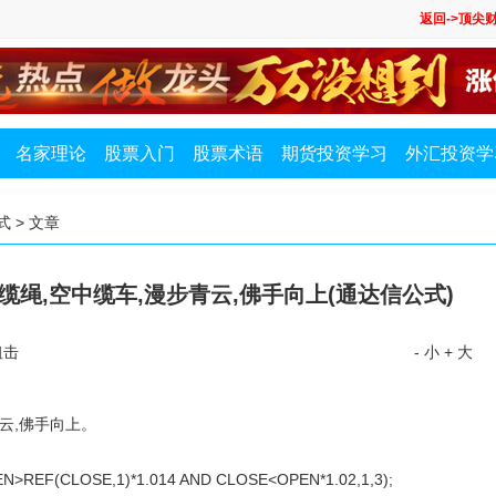
返回->顶尖
名家理论
股票入门
股票术语
期货投资学习
外汇投资学
式
> 文章
缆绳,空中缆车,漫步青云,佛手向上(通达信公式)
狙击
- 小
+ 大
云,佛手向上。
N>REF(CLOSE,1)*1.014 AND CLOSE<OPEN*1.02,1,3);