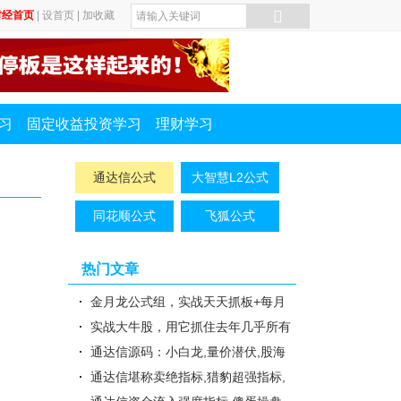
财经首页
|
设首页
|
加收藏
习
固定收益投资学习
理财学习
通达信公式
大智慧L2公式
同花顺公式
飞狐公式
热门文章
金月龙公式组，实战天天抓板+每月
抓连板妖股 组合强势升级版指..
实战大牛股，用它抓住去年几乎所有
涨幅超300%以上大牛股(通达..
通达信源码：小白龙,量价潜伏,股海
必买
通达信堪称卖绝指标,猎豹超强指标,