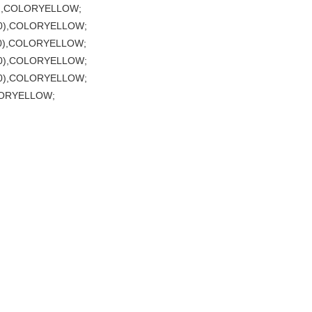
0),COLORYELLOW;
,0),COLORYELLOW;
,0),COLORYELLOW;
,0),COLORYELLOW;
,0),COLORYELLOW;
OLORYELLOW;