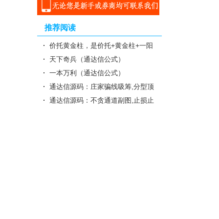
推荐阅读
价托黄金柱，是价托+黄金柱+一阳
穿三的组合公式( 通达信公式..
天下奇兵（通达信公式）
一本万利（通达信公式）
通达信源码：庄家骗线吸筹,分型顶
底,股海淘金
通达信源码：不贪通道副图,止损止
盈支撑主图,财神来敲门