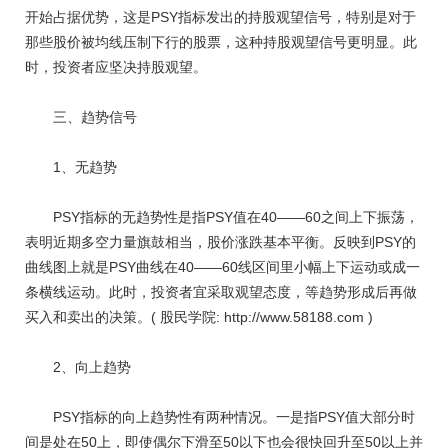
开始占据优势，这是PSY指标发出的持股观望信号，特别是对于
那些股价被均线压制下行的股票，这种持股观望信号更明显。此
时，投资者应坚决持股观望。
三、趋势信号
1、无趋势
PSY指标的无趋势性是指PSY值在40——60之间上下振荡，
表明近期多空力量旗鼓相当，股价涨跌基本平衡。反映到PSY的
曲线图上就是PSY曲线在40——60线区间里小幅上下运动或成一
条横线运动。此时，投资者宜采取观望态度，等趋势形成后再做
买入和卖出的决策。( 股民学院: http://www.58188.com )
2、向上趋势
PSY指标的向上趋势性有两种情况。一是指PSY值大部分时
间是处在50上，即使偶尔下滑至50以下也会很快回升至50以上并