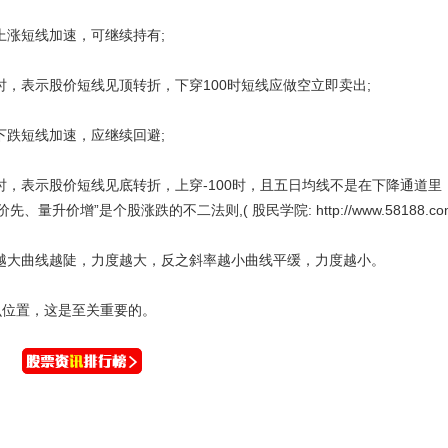
上涨短线加速，可继续持有;
，表示股价短线见顶转折，下穿100时短线应做空立即卖出;
下跌短线加速，应继续回避;
时，表示股价短线见底转折，上穿-100时，且五日均线不是在下降通道里
价增”是个股涨跌的不二法则,( 股民学院: http://www.58188.com
越大曲线越陡，力度越大，反之斜率越小曲线平缓，力度越小。
么位置，这是至关重要的。