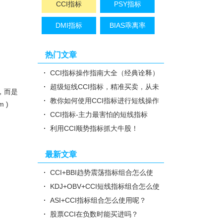
CCI指标
PSY指标
DMI指标
BIAS乖离率
热门文章
CCI指标操作指南大全（经典诠释）
超级短线CCI指标，精准买卖，从未
，而是
失手！
教你如何使用CCI指标进行短线操作
 )
CCI指标-主力最害怕的短线指标
利用CCI顺势指标抓大牛股！
最新文章
CCI+BBI趋势震荡指标组合怎么使
用？
KDJ+OBV+CCI短线指标组合怎么使
用？
ASI+CCI指标组合怎么使用呢？
股票CCI在负数时能买进吗？