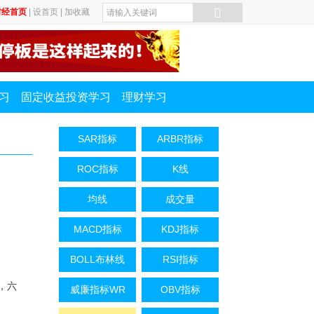
财经首页
|
设首页
|
加收藏
习
固定收益投资学习
理财学习
SAR指标
ARBR指标
ROC指标
K线
均线
成交量
MACD指标
KDJ指标
BOLL布林线
RSI指标
，六
威廉指标WR
OBV指标