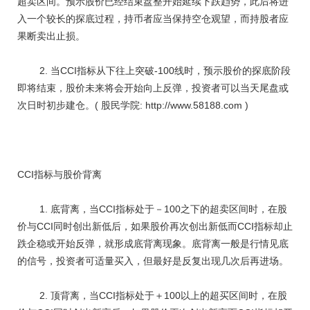
超卖区间。预示股价已经结束盘整开始延续下跌趋势，此后将进
入一个较长的探底过程，持币者应当保持空仓观望，而持股者应
果断卖出止损。
2. 当CCI指标从下往上突破-100线时，预示股价的探底阶段
即将结束，股价未来将会开始向上反弹，投资者可以当天尾盘或
次日时初步建仓。( 股民学院: http://www.58188.com )
CCI指标与股价背离
1. 底背离，当CCI指标处于－100之下的超卖区间时，在股
价与CCI同时创出新低后，如果股价再次创出新低而CCI指标却止
跌企稳或开始反弹，就形成底背离现象。底背离一般是行情见底
的信号，投资者可适量买入，但最好是反复出现几次后再进场。
2. 顶背离，当CCI指标处于＋100以上的超买区间时，在股