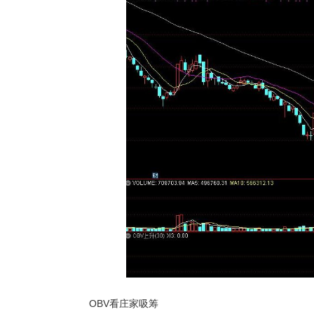
OBV看庄家吸筹