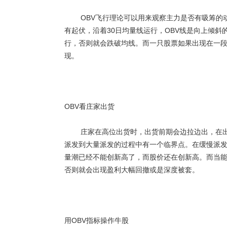
OBV飞行理论可以用来观察主力是否有吸筹的动作
有起伏，沿着30日均量线运行，OBV线是向上倾斜
行，否则就会跌破均线。而一只股票如果出现在一
现。
OBV看庄家出货
庄家在高位出货时，出货前期会边拉边出，在出货
派发到大量派发的过程中有一个临界点。在缓慢派发
量潮已经不能创新高了，而股价还在创新高。而当
否则就会出现盈利大幅回撤或是深度被套。
用OBV指标操作牛股