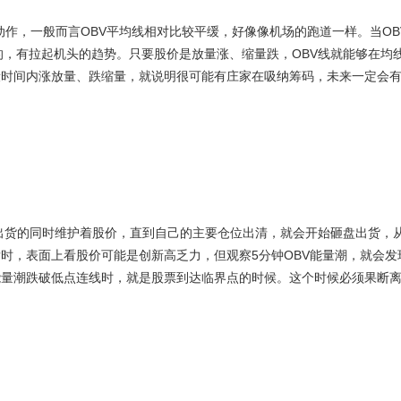
，一般而言OBV平均线相对比较平缓，好像像机场的跑道一样。当OB
的，有拉起机头的趋势。只要股价是放量涨、缩量跌，OBV线就能够在均
段时间内涨放量、跌缩量，就说明很可能有庄家在吸纳筹码，未来一定会
的同时维护着股价，直到自己的主要仓位出清，就会开始砸盘出货，
时，表面上看股价可能是创新高乏力，但观察5分钟OBV能量潮，就会发
能量潮跌破低点连线时，就是股票到达临界点的时候。这个时候必须果断