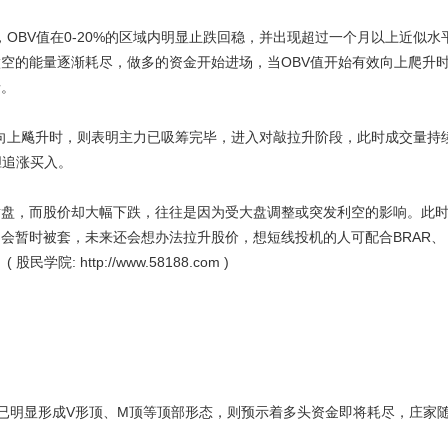
OBV值在0-20%的区域内明显止跌回稳，并出现超过一个月以上近似水
空的能量逐渐耗尽，做多的资金开始进场，当OBV值开始有效向上爬升
情。
直线向上飚升时，则表明主力已吸筹完毕，进入对敲拉升阶段，此时成交量持
胆追涨买入。
幅横盘，而股价却大幅下跌，往往是因为受大盘调整或突发利空的影响。此
会暂时被套，未来还会想办法拉升股价，想短线投机的人可配合BRAR、
: http://www.58188.com )
V曲线已明显形成V形顶、M顶等顶部形态，则预示着多头资金即将耗尽，庄家