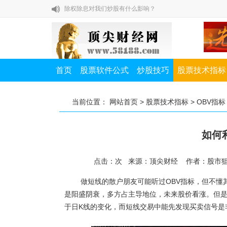
如何提高A股打新中签率？
私募一哥徐翔教你炒股七节课
股市高手教你怎样赚大钱
布林线有哪些操作技巧？
首页
股票软件公式
炒股技巧
股票技术指标
除权除息对我们炒股有什么影响？
当前位置：
网站首页
>
股票技术指标
>
OBV指标
如何提高A股打新中签率？
如何
点击：
次
来源：顶尖财经 作者：股市
做短线的散户朋友可能听过OBV指标，但不懂其原
是阳盛阴衰，多方占主导地位，未来股价看涨。但是
于日K线的变化，而短线交易中能先发现买卖信号是