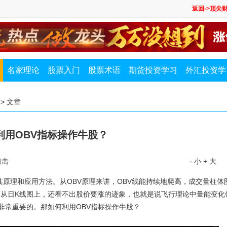
返回->顶尖
名家理论
股票入门
股票术语
期货投资学习
外汇投资学
> 文章
利用OBV指标操作牛股？
狙击
- 小
+ 大
理和应用方法。从OBV原理来讲，OBV线能持续地爬高，成交量柱体
从日K线图上，还看不出股价要涨的迹象，也就是说飞行理论中量能变化
非常重要的。那如何利用OBV指标操作牛股？