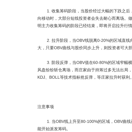
1. 收集筹码阶段，当股价经过大幅的下跌之后，
向移动时，大部分短线投资者会失去耐心而离场。做
明主力收集筹码的阶段已经结束，即将开启拉升行
2. 拉升阶段，当OBV线脱离0-20%的区域
大，只要OBV曲线与股价同步上升，则投资者可大
3. 阶段反弹，当OBV值在60-80%的区域窄
风盘纷纷斩仓离场，而庄家由于持筹过多无法出局，
KDJ、BOLL等技术指标抢反弹，等庄家拉升时获利。( 股民学院
注意事项
1. 当OBV线上升至80-100%的区域，OB
能开始派发筹码。