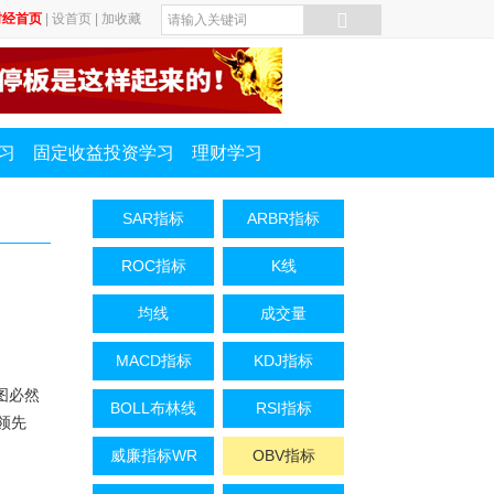
财经首页
|
设首页
|
加收藏
习
固定收益投资学习
理财学习
SAR指标
ARBR指标
ROC指标
K线
均线
成交量
MACD指标
KDJ指标
图必然
BOLL布林线
RSI指标
领先
威廉指标WR
OBV指标