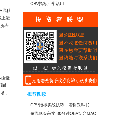
OBV指标活学活用
V线稍
线上运
有所表
从缓慢
现能
离场，
推荐阅读
OBV指标实战技巧，堪称教科书
短线低买高卖,30分钟OBV结合MAC
D实战技巧