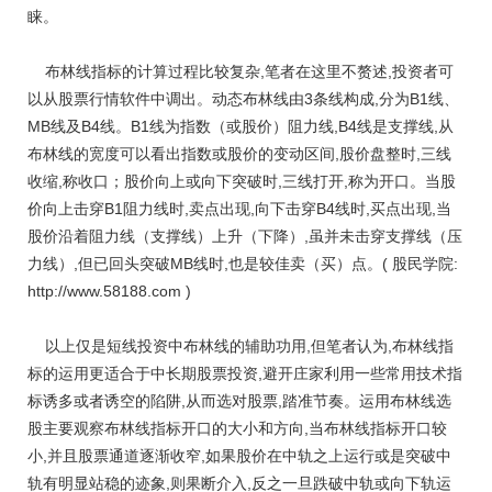
睐。
布林线指标的计算过程比较复杂,笔者在这里不赘述,投资者可
以从股票行情软件中调出。动态布林线由3条线构成,分为B1线、
MB线及B4线。B1线为指数（或股价）阻力线,B4线是支撑线,从
布林线的宽度可以看出指数或股价的变动区间,股价盘整时,三线
收缩,称收口；股价向上或向下突破时,三线打开,称为开口。当股
价向上击穿B1阻力线时,卖点出现,向下击穿B4线时,买点出现,当
股价沿着阻力线（支撑线）上升（下降）,虽并未击穿支撑线（压
力线）,但已回头突破MB线时,也是较佳卖（买）点。( 股民学院:
http://www.58188.com )
以上仅是短线投资中布林线的辅助功用,但笔者认为,布林线指
标的运用更适合于中长期股票投资,避开庄家利用一些常用技术指
标诱多或者诱空的陷阱,从而选对股票,踏准节奏。运用布林线选
股主要观察布林线指标开口的大小和方向,当布林线指标开口较
小,并且股票通道逐渐收窄,如果股价在中轨之上运行或是突破中
轨有明显站稳的迹象,则果断介入,反之一旦跌破中轨或向下轨运