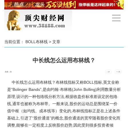
手
机
导
航
当前位置：
BOLL布林线
> 文章
中长线怎么运用布林线？
点击：
次
- 小
+ 大
中长线怎么运用布林线？布林线指标又称BOLL指标,英文全称
是“Bolinger Bands”,是由约翰·布林格(John Bolling)利用数量分析
原理,设计的一种包络线分析方法,根据收盘价标准差设定的包络
线,通常也被称为布林带。一般来说,股价的运动总是围绕某一价
值中枢（如均线、成本线等）变化的,布林线指标正是在上述条件
基础上,引进了“股价通道”的概念,股价通道的宽窄随着股价变化而
调整,能够在一定程度上反映股价趋势,因此受到很多投资者倾