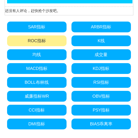
还没有人评论，赶快抢个沙发吧。
SAR指标
ARBR指标
ROC指标
K线
均线
成交量
MACD指标
KDJ指标
BOLL布林线
RSI指标
威廉指标WR
OBV指标
CCI指标
PSY指标
DMI指标
BIAS乖离率