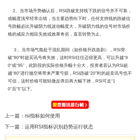
2、当市场升势确认后，RSI跌破支持线下跌的信号并不可靠，
或幅度浅窄经常出错，当主要趋势向下时，任何支持线的跌破信
号跌幅必比升破阴力线波动幅度大，升破阴力线的信号对市场价
格的咸应力相应失效或效果奇劣，直至转势为止。
３、当市场气氛处于混乱期间（如价格升跌急剧），RSI突
破“80”时超买讯号将失效，这时RSI往往迈得更高，可以升越“9
0”或“95”，此阶段的实际价格升幅十分大，投资者若认为RSI超
越“80”进行抛空将带来严重亏损，RSI跌破“20”时的超卖讯号也不
可信，这时价格可能轻微反弹后再大幅下挫，RSI可走“1
0”后“5”以下。
上一篇：
rsi指标如何使用
下一篇：
运用RSI指标识别趋势运行状态