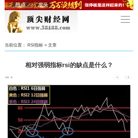
手
机
导
航
当前位置：
RSI指标
> 文章
相对强弱指标rsi的缺点是什么？
点击：
次
- 小
+ 大