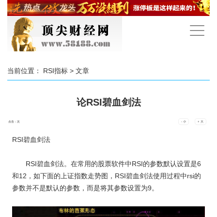
手
机
导
航
当前位置：
RSI指标
> 文章
论RSI碧血剑法
点击：
次
- 小
+ 大
RSI碧血剑法
RSI碧血剑法。在常用的股票软件中RSI的参数默认设置是6
和12，如下面的上证指数走势图，RSI碧血剑法使用过程中rsi的
参数并不是默认的参数，而是将其参数设置为9。