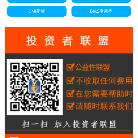
DMI指标
BIAS乖离率