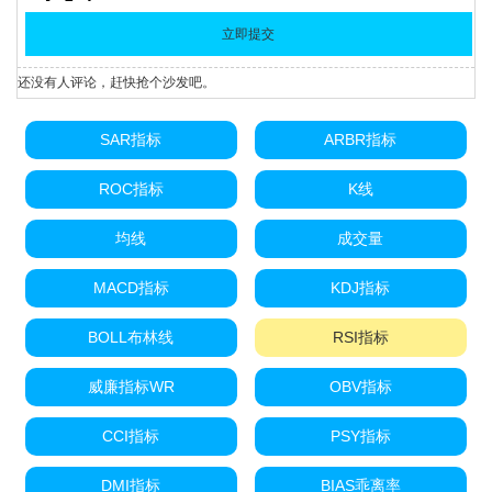
还没有人评论，赶快抢个沙发吧。
SAR指标
ARBR指标
ROC指标
K线
均线
成交量
MACD指标
KDJ指标
BOLL布林线
RSI指标
威廉指标WR
OBV指标
CCI指标
PSY指标
DMI指标
BIAS乖离率